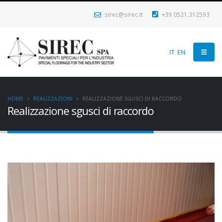
sirec@sirec.it
+39 0521.312593
IT
EN
HOME
REALIZZAZIONI
REALIZZAZIONE SGUSCI DI RACCORDO
Realizzazione sgusci di raccordo