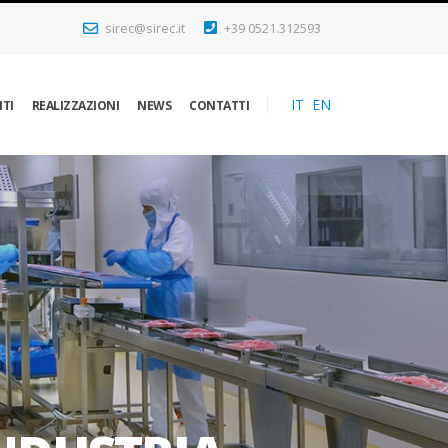
sirec@sirec.it
+39 0521.312593
IT
EN
NTI
REALIZZAZIONI
NEWS
CONTATTI