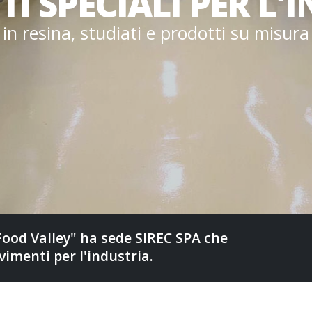
I SPECIALI PER L'
i
n
r
e
s
i
n
a
,
s
t
u
d
i
a
t
i
e
p
r
o
d
o
t
t
i
s
u
m
i
s
u
r
a
"Food Valley" ha sede SIREC SPA che
vimenti per l'industria.