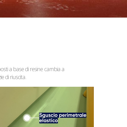
posti a base di resine cambia a
 di riuscita.