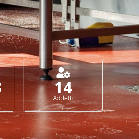
0
15
Addetti