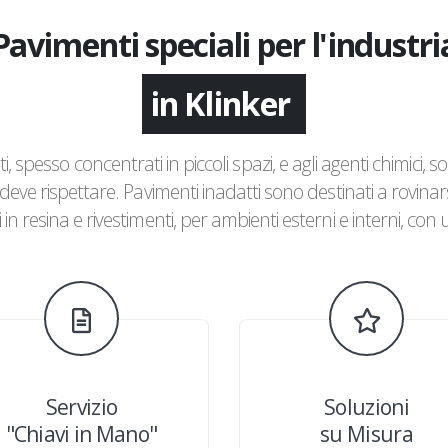
Pavimenti speciali per l'industri
in Gres porcellanato
i, spesso concentrati in piccoli spazi, e agli agenti chimici, so
deve rispettare. Pavimenti inadatti sono destinati a rovinar
in resina e rivestimenti, per ambienti esterni e interni, con u
Servizio
Soluzioni
"Chiavi in Mano"
su Misura