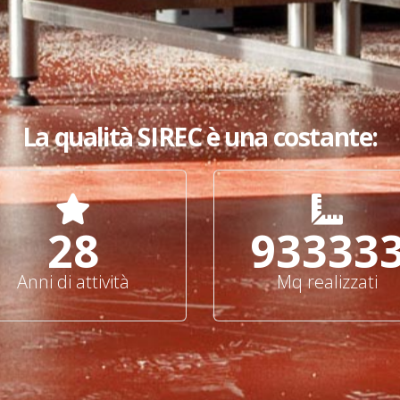
La qualità SIREC è una costante:
30
100000
Anni di attività
Mq realizzati