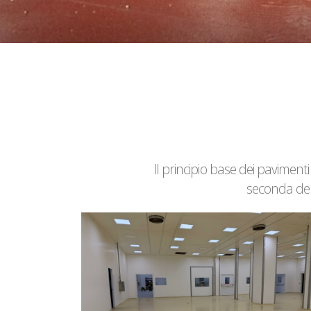
Il principio base dei paviment
seconda dell