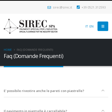
sirec@sirec.it
+39 0521.312593
IT
EN
HOME
FAQ (DOMANDE FREQUENTI)
Faq (Domande Frequenti)
E' possibile rivestire anche le pareti con piastrelle?
Il pavimento in piastrelle è carrellabile?