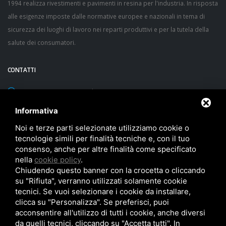
1994 realizza rivestimenti e pavimenti in resina per l'industria. In risposta
alle esigenze imposte dalle normative europee e nazionali in tema di
sicurezza dei luoghi di lavoro nei reparti produttivi e per la tutela della
salute dei consumatori.
CONTATTI
via Sacca, 60/1 43052 Colorno (Parma) - ITALY
Latitudine 44° 57' 40" N - Longitudine 10° 22' 53" E - Altezza 20 m
Informativa
TEL:
+39 0521 312593
Noi e terze parti selezionate utilizziamo cookie o
tecnologie simili per finalità tecniche e, con il tuo
FAX: +39 0521 312596
consenso, anche per altre finalità come specificato
nella
cookie policy
.
sirec@sirec.it
Chiudendo questo banner con la crocetta o cliccando
su "Rifiuta", verranno utilizzati solamente cookie
tecnici. Se vuoi selezionare i cookie da installare,
clicca su "Personalizza". Se preferisci, puoi
acconsentire all'utilizzo di tutti i cookie, anche diversi
da quelli tecnici, cliccando su "Accetta tutti". In