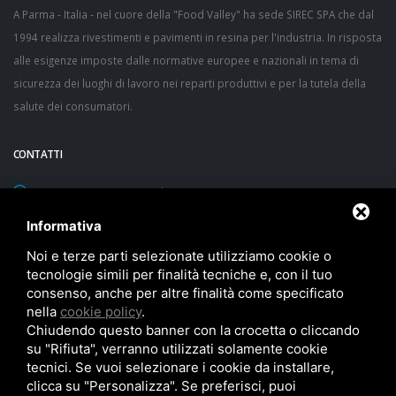
A Parma - Italia - nel cuore della "Food Valley" ha sede SIREC SPA che dal
1994 realizza rivestimenti e pavimenti in resina per l'industria. In risposta
alle esigenze imposte dalle normative europee e nazionali in tema di
sicurezza dei luoghi di lavoro nei reparti produttivi e per la tutela della
salute dei consumatori.
CONTATTI
via Sacca, 60/1 43052 Colorno (Parma) - ITALY
Latitudine 44° 57' 40" N - Longitudine 10° 22' 53" E - Altezza 20 m
Informativa
TEL:
+39 0521 312593
Noi e terze parti selezionate utilizziamo cookie o
tecnologie simili per finalità tecniche e, con il tuo
FAX: +39 0521 312596
consenso, anche per altre finalità come specificato
nella
cookie policy
.
sirec@sirec.it
Chiudendo questo banner con la crocetta o cliccando
su "Rifiuta", verranno utilizzati solamente cookie
tecnici. Se vuoi selezionare i cookie da installare,
clicca su "Personalizza". Se preferisci, puoi