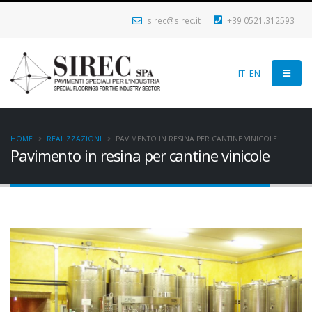
sirec@sirec.it
+39 0521.312593
IT
EN
HOME
REALIZZAZIONI
PAVIMENTO IN RESINA PER CANTINE VINICOLE
Pavimento in resina per cantine vinicole