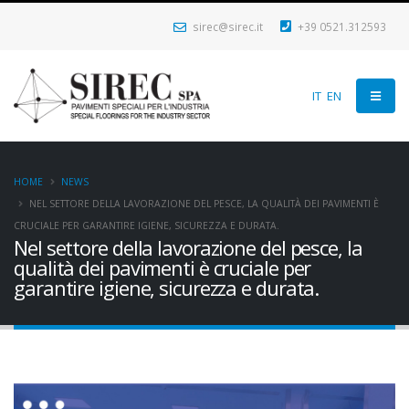
sirec@sirec.it
+39 0521.312593
IT
EN
HOME
NEWS
NEL SETTORE DELLA LAVORAZIONE DEL PESCE, LA QUALITÀ DEI PAVIMENTI È
CRUCIALE PER GARANTIRE IGIENE, SICUREZZA E DURATA.
Nel settore della lavorazione del pesce, la
qualità dei pavimenti è cruciale per
garantire igiene, sicurezza e durata.