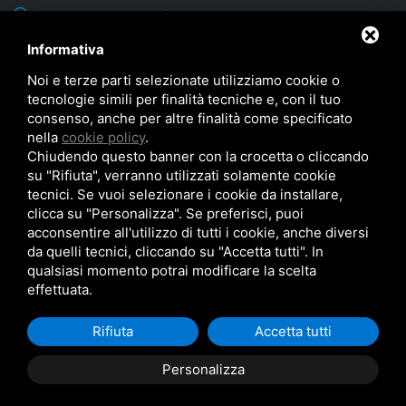
via Sacca, 60/1 43052 Colorno (Parma) - ITALY
Latitudine 44° 57' 40" N - Longitudine 10° 22' 53" E - Altezza 20 m
Informativa
TEL:
+39 0521 312593
Noi e terze parti selezionate utilizziamo cookie o
tecnologie simili per finalità tecniche e, con il tuo
FAX: +39 0521 312596
consenso, anche per altre finalità come specificato
nella
cookie policy
.
sirec@sirec.it
Chiudendo questo banner con la crocetta o cliccando
su "Rifiuta", verranno utilizzati solamente cookie
tecnici. Se vuoi selezionare i cookie da installare,
clicca su "Personalizza". Se preferisci, puoi
acconsentire all'utilizzo di tutti i cookie, anche diversi
da quelli tecnici, cliccando su "Accetta tutti". In
qualsiasi momento potrai modificare la scelta
SIREC S.p.A Via Sacca n. 60/1 43052 Colorno (PR) Italy - R.E.A. PR N. 185205 -
effettuata.
Partita Iva 01884820349 - Capitale sociale € 200.000 i.v.
© SIREC S.p.A 2026 |
Politica Qualità e Ambiente
|
Privacy Policy
|
Cookie Policy
Rifiuta
Accetta tutti
|
Note legali
|
Informativa clienti/fornitori
|
Mappa del sito
Personalizza