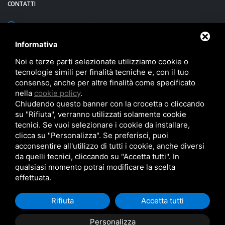
CONTATTI
via Sacca, 60/1 43052 Colorno (Parma) - ITALY
Latitudine 44° 57' 40" N - Longitudine 10° 22' 53" E - Altezza 20 m
Informativa
TEL:
+39 0521 312593
Noi e terze parti selezionate utilizziamo cookie o
tecnologie simili per finalità tecniche e, con il tuo
FAX: +39 0521 312596
consenso, anche per altre finalità come specificato
nella
cookie policy
.
sirec@sirec.it
Chiudendo questo banner con la crocetta o cliccando
su "Rifiuta", verranno utilizzati solamente cookie
tecnici. Se vuoi selezionare i cookie da installare,
clicca su "Personalizza". Se preferisci, puoi
acconsentire all'utilizzo di tutti i cookie, anche diversi
da quelli tecnici, cliccando su "Accetta tutti". In
qualsiasi momento potrai modificare la scelta
SIREC S.p.A Via Sacca n. 60/1 43052 Colorno (PR) Italy - R.E.A. PR N. 185205 -
effettuata.
Partita Iva 01884820349 - Capitale sociale € 200.000 i.v.
© SIREC S.p.A 2026 |
Politica Qualità e Ambiente
|
Privacy Policy
|
Cookie Policy
Rifiuta
Accetta tutti
|
Note legali
|
Informativa clienti/fornitori
|
Mappa del sito
Personalizza