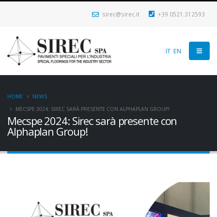
sirec@sirec.it
+39 0521.312593
IT
EN
HOME
NEWS
MECSPE 2024: SIREC SARÀ PRESENTE CON ALPHAPLAN GROUP!
Mecspe 2024: Sirec sarà presente con
Alphaplan Group!