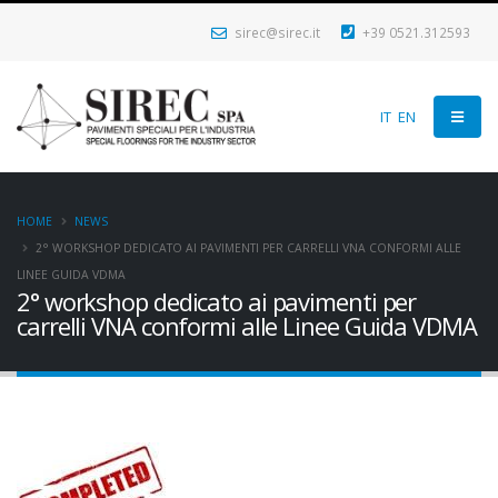
sirec@sirec.it
+39 0521.312593
IT
EN
HOME
NEWS
2° WORKSHOP DEDICATO AI PAVIMENTI PER CARRELLI VNA CONFORMI ALLE
LINEE GUIDA VDMA
2° workshop dedicato ai pavimenti per
carrelli VNA conformi alle Linee Guida VDMA