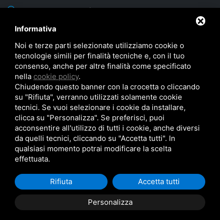
via Sacca, 60/1 43052 Colorno (Parma) - ITALY
Latitudine 44° 57' 40" N - Longitudine 10° 22' 53" E - Altezza 20 m
Informativa
TEL:
+39 0521 312593
Noi e terze parti selezionate utilizziamo cookie o
tecnologie simili per finalità tecniche e, con il tuo
FAX: +39 0521 312596
consenso, anche per altre finalità come specificato
nella
cookie policy
.
sirec@sirec.it
Chiudendo questo banner con la crocetta o cliccando
su "Rifiuta", verranno utilizzati solamente cookie
tecnici. Se vuoi selezionare i cookie da installare,
clicca su "Personalizza". Se preferisci, puoi
acconsentire all'utilizzo di tutti i cookie, anche diversi
da quelli tecnici, cliccando su "Accetta tutti". In
qualsiasi momento potrai modificare la scelta
SIREC S.p.A Via Sacca n. 60/1 43052 Colorno (PR) Italy - R.E.A. PR N. 185205 -
effettuata.
Partita Iva 01884820349 - Capitale sociale € 200.000 i.v.
© SIREC S.p.A 2026 |
Politica Qualità e Ambiente
|
Privacy Policy
|
Cookie Policy
Rifiuta
Accetta tutti
|
Note legali
|
Informativa clienti/fornitori
|
Mappa del sito
Personalizza