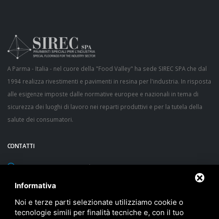
A Parma - Italia - nel cuore della "Food Valley" ha sede SIREC SPA che dal
1994 realizza rivestimenti e pavimenti in resina per l'industria. In risposta
alle esigenze imposte dalle normative europee e nazionali in tema di
sicurezza dei luoghi di lavoro nei reparti produttivi e per la tutela della
salute dei consumatori.
CONTATTI
via Sacca, 60/1 43052 Colorno (Parma) - ITALY
Latitudine 44° 57' 40" N - Longitudine 10° 22' 53" E - Altezza 20 m
Informativa
TEL:
+39 0521 312593
Noi e terze parti selezionate utilizziamo cookie o
tecnologie simili per finalità tecniche e, con il tuo
FAX: +39 0521 312596