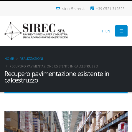
sirec@sirec.it
+39 0521.312593
IT
EN
HOME
REALIZZAZIONI
RECUPERO PAVIMENTAZIONE ESISTENTE IN CALCESTRUZZO
Recupero pavimentazione esistente in
calcestruzzo